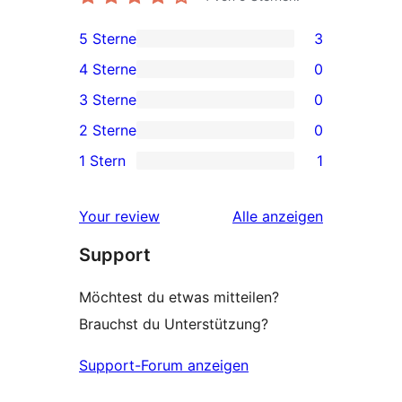
5 Sterne
3
3 5-
4 Sterne
0
Sterne-
0 4-
3 Sterne
0
Rezensionen
Sterne-
0 3-
2 Sterne
0
Rezensionen
Sterne-
0 2-
1 Stern
1
Rezensionen
Sterne-
1 1-
Rezensionen
Sterne-
Rezensionen
Your review
Alle
anzeigen
Rezension
Support
Möchtest du etwas mitteilen?
Brauchst du Unterstützung?
Support-Forum anzeigen