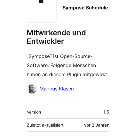
Sympose Schedule
Mitwirkende und
Entwickler
„Sympose“ ist Open-Source-
Software. Folgende Menschen
haben an diesem Plugin mitgewirkt:
Mitwirkende
Marinus Klasen
Meta
Version
1.5
Zuletzt aktualisiert
vor
2 Jahren