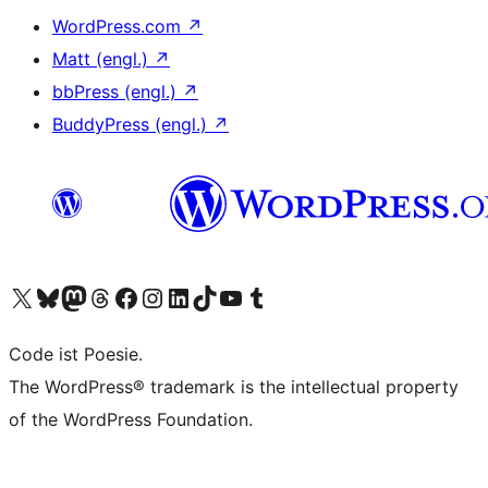
WordPress.com
↗
Matt (engl.)
↗
bbPress (engl.)
↗
BuddyPress (engl.)
↗
Unser X-Konto (früher Twitter) besuchen
Unser Bluesky-Konto besuchen
Unser Mastodon-Konto besuchen
Unser Threads-Konto besuchen
Unsere Facebook-Seite besuchen
Unser Instagram-Konto besuchen
Unser LinkedIn-Konto besuchen
Unser TikTok-Konto besuchen
Unseren YouTube-Kanal besuchen
Unser Tumblr-Konto besuchen
Code ist Poesie.
The WordPress® trademark is the intellectual property
of the WordPress Foundation.