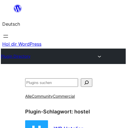
Zum
Inhalt
Deutsch
springen
Hol dir WordPress
Plugin Directory
Suchen
Alle
Community
Commercial
Plugin-Schlagwort:
hostel