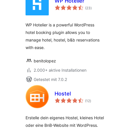
WP Hotelier
Bewertungen
(23
)
insgesamt
WP Hotelier is a powerful WordPress
hotel booking plugin allows you to
manage hotel, hostel, b&b reservations
with ease.
benitolopez
2.000+ aktive Installationen
Getestet mit 7.0.2
Hostel
Bewertungen
(12
)
insgesamt
Erstelle dein eigenes Hostel, kleines Hotel
oder eine BnB-Website mit WordPress.