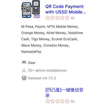
QR Code Payment
with USSD Mobile
Bewertungen
Banking Payment
(0
)
insgesamt
M-Pesa, Paytm, MTN Mobile Money,
Orange Money, Airtel Money, Vodafone
Cash, Tigo Money, Econet EcoCash,
Wave Money, Ooredoo Money,
NamastePay
Dear
50+ aktive Installationen
Getestet mit 7.0.3
[凹凸曼]一键微信登
录
Bewertungen
(0
)
insgesamt