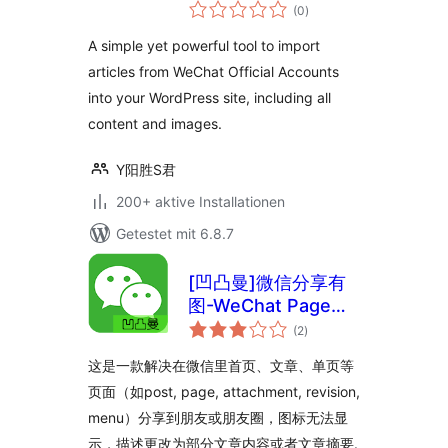
Bewertungen
from WeChat)
(0
)
insgesamt
A simple yet powerful tool to import
articles from WeChat Official Accounts
into your WordPress site, including all
content and images.
Y阳胜S君
200+ aktive Installationen
Getestet mit 6.8.7
[凹凸曼]微信分享有
图-WeChat Page
Bewertungen
Sharing
(2
)
insgesamt
这是一款解决在微信里首页、文章、单页等
页面（如post, page, attachment, revision,
menu）分享到朋友或朋友圈，图标无法显
示，描述更改为部分文章内容或者文章摘要.