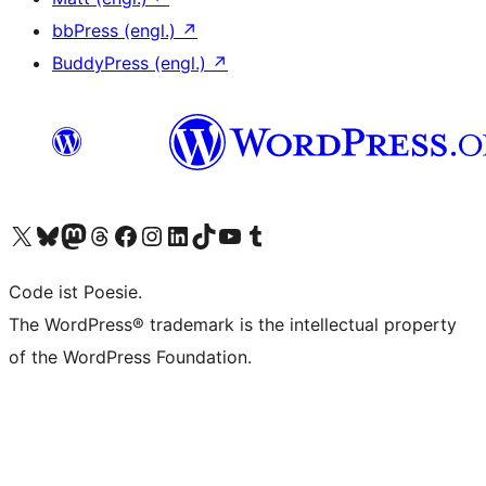
bbPress (engl.)
↗
BuddyPress (engl.)
↗
Unser X-Konto (früher Twitter) besuchen
Unser Bluesky-Konto besuchen
Unser Mastodon-Konto besuchen
Unser Threads-Konto besuchen
Unsere Facebook-Seite besuchen
Unser Instagram-Konto besuchen
Unser LinkedIn-Konto besuchen
Unser TikTok-Konto besuchen
Unseren YouTube-Kanal besuchen
Unser Tumblr-Konto besuchen
Code ist Poesie.
The WordPress® trademark is the intellectual property
of the WordPress Foundation.