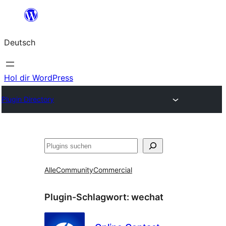
Zum
Inhalt
Deutsch
springen
Hol dir WordPress
Plugin Directory
Suchen
Alle
Community
Commercial
Plugin-Schlagwort:
wechat