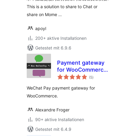
This is a solution to share to Chat or
share on Mome …
apoyl
200+ aktive Installationen
Getestet mit 6.9.6
Payment gateway
for WooCommerce
Bewertungen
– Woo WeChatPay
(5
)
insgesamt
WeChat Pay payment gateway for
WooCommerce.
Alexandre Froger
90+ aktive Installationen
Getestet mit 6.4.9