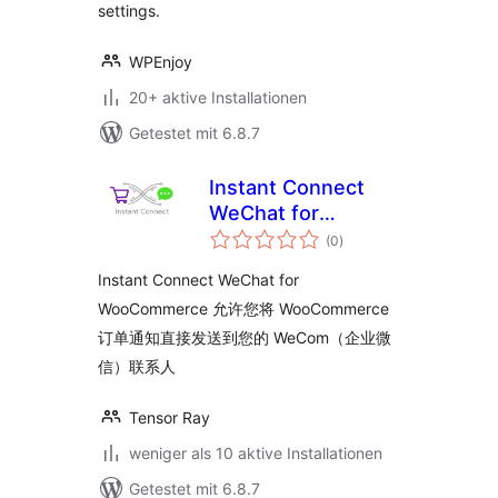
settings.
WPEnjoy
20+ aktive Installationen
Getestet mit 6.8.7
Instant Connect
WeChat for
Bewertungen
WooCommerce
(0
)
insgesamt
Instant Connect WeChat for
WooCommerce 允许您将 WooCommerce
订单通知直接发送到您的 WeCom（企业微
信）联系人
Tensor Ray
weniger als 10 aktive Installationen
Getestet mit 6.8.7