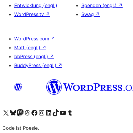
Entwicklung (engl.)
Spenden (engl.)
↗
WordPress.tv
↗
Swag
↗
WordPress.com
↗
Matt (engl.)
↗
bbPress (engl.)
↗
BuddyPress (engl.)
↗
Unser X-Konto (früher Twitter) besuchen
Unser Bluesky-Konto besuchen
Unser Mastodon-Konto besuchen
Unser Threads-Konto besuchen
Unsere Facebook-Seite besuchen
Unser Instagram-Konto besuchen
Unser LinkedIn-Konto besuchen
Unser TikTok-Konto besuchen
Unseren YouTube-Kanal besuchen
Unser Tumblr-Konto besuchen
Code ist Poesie.