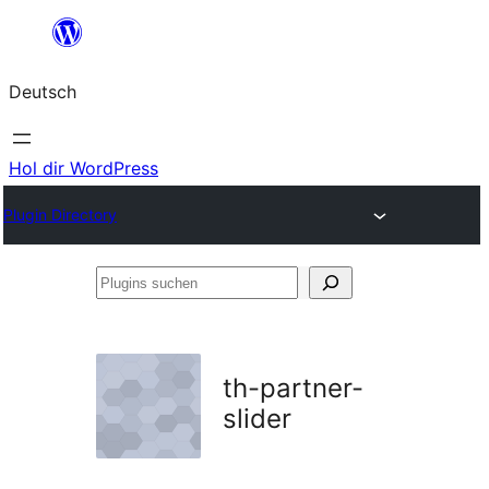
Zum
Inhalt
Deutsch
springen
Hol dir WordPress
Plugin Directory
Plugins
suchen
th-partner-
slider