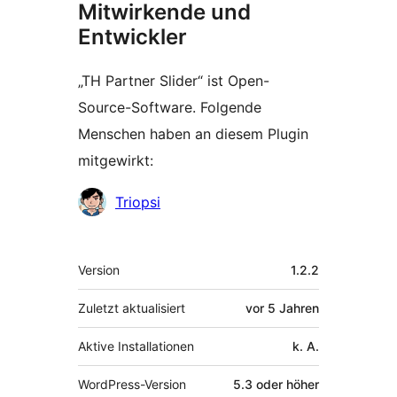
Mitwirkende und
Entwickler
„TH Partner Slider“ ist Open-
Source-Software. Folgende
Menschen haben an diesem Plugin
mitgewirkt:
Mitwirkende
Triopsi
Meta
Version
1.2.2
Zuletzt aktualisiert
vor
5 Jahren
Aktive Installationen
k. A.
WordPress-Version
5.3 oder höher