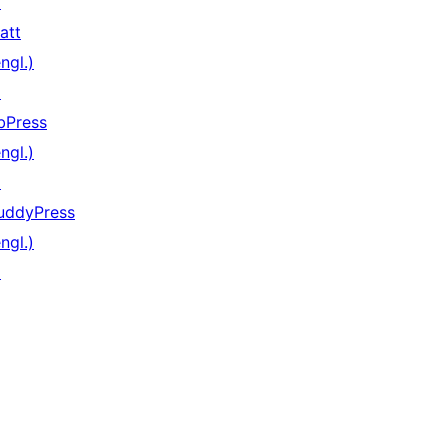
↗
att
ngl.)
↗
bPress
ngl.)
↗
uddyPress
ngl.)
↗