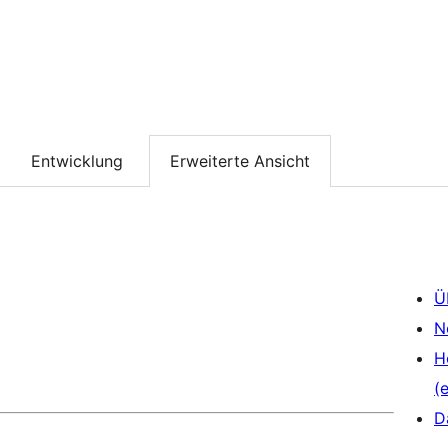
Entwicklung
Erweiterte Ansicht
Ü
N
H
(e
D