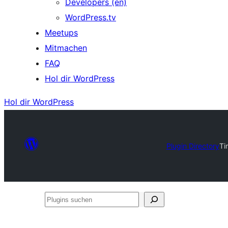
Developers (en)
WordPress.tv
Meetups
Mitmachen
FAQ
Hol dir WordPress
Hol dir WordPress
Plugin Directory
Ti
Plugins
suchen