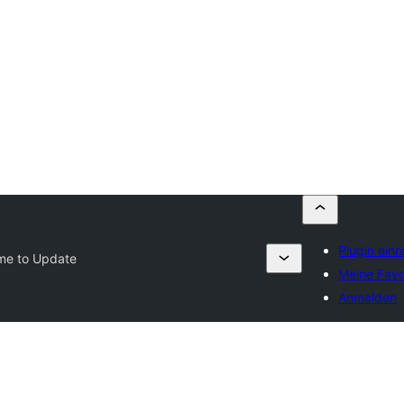
Plugin einr
me to Update
Meine Favo
Anmelden