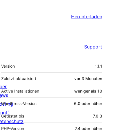
Herunterladen
Support
Meta
Version
1.1.1
Zuletzt aktualisiert
vor
3 Monaten
ber
Aktive Installationen
weniger als 10
ews
osting
WordPress-Version
6.0 oder höher
ngl.)
Getestet bis
7.0.3
atenschutz
PHP-Version
7.4 oder höher