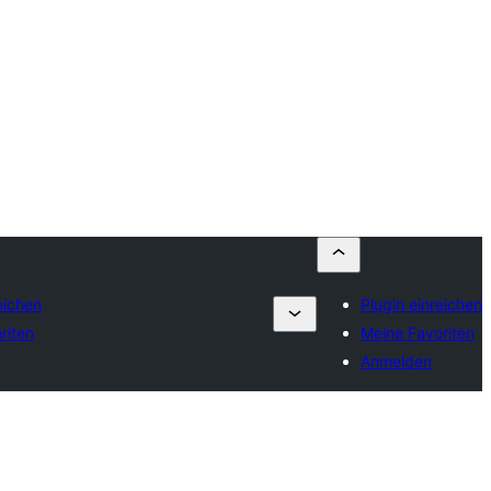
eichen
Plugin einreichen
riten
Meine Favoriten
Anmelden