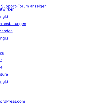
Support-Forum anzeigen
itwirken
ngl.)
eranstaltungen
penden
ngl.)
↗
ive
or
he
uture
ngl.)
ordPress.com