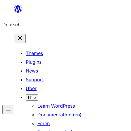
Zum
Inhalt
Deutsch
springen
Themes
Plugins
News
Support
Über
Hilfe
Learn WordPress
Documentation (en)
Foren