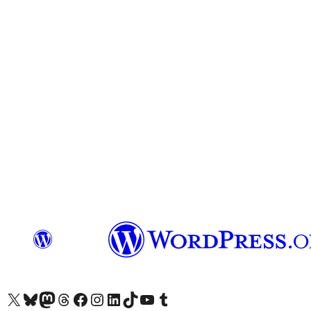
Unser X-Konto (früher Twitter) besuchen
Unser Bluesky-Konto besuchen
Unser Mastodon-Konto besuchen
Unser Threads-Konto besuchen
Unsere Facebook-Seite besuchen
Unser Instagram-Konto besuchen
Unser LinkedIn-Konto besuchen
Unser TikTok-Konto besuchen
Unseren YouTube-Kanal besuchen
Unser Tumblr-Konto besuchen