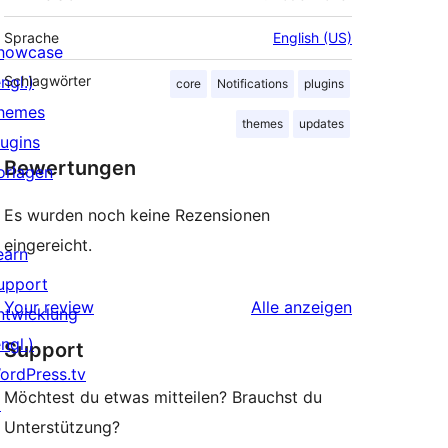
Sprache
English (US)
howcase
ngl.)
Schlagwörter
core
Notifications
plugins
hemes
themes
updates
lugins
Bewertungen
orlagen
Es wurden noch keine Rezensionen
eingereicht.
earn
upport
Rezensionen
Your review
Alle
anzeigen
ntwicklung
ngl.)
Support
ordPress.tv
Möchtest du etwas mitteilen? Brauchst du
↗
Unterstützung?