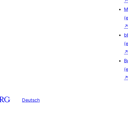
M
(e
b
(e
B
(e
Deutsch