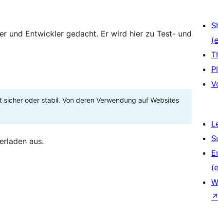
S
zer und Entwickler gedacht. Er wird hier zu Test- und
(e
T
P
V
t sicher oder stabil. Von deren Verwendung auf Websites
L
S
erladen aus.
E
(e
W