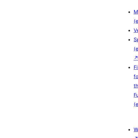
M
(e
V
S
(e
F
f
t
F
(e
W