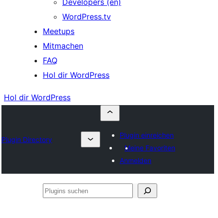
Developers (en)
WordPress.tv
Meetups
Mitmachen
FAQ
Hol dir WordPress
Hol dir WordPress
Plugin einreichen
Plugin Directory
Meine Favoriten
Anmelden
Plugins
suchen