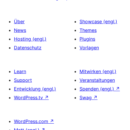
Über
Showcase (engl.)
News
Themes
Hosting (engl.)
Plugins
Datenschutz
Vorlagen
Learn
Mitwirken (engl.)
Support
Veranstaltungen
Entwicklung (engl.)
Spenden (engl.)
↗
WordPress.tv
↗
Swag
↗
WordPress.com
↗
Matt (engl.)
↗