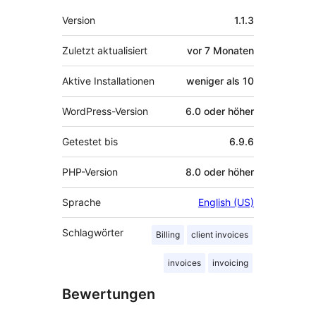
Meta
Version
1.1.3
Zuletzt aktualisiert
vor
7 Monaten
Aktive Installationen
weniger als 10
WordPress-Version
6.0 oder höher
Getestet bis
6.9.6
PHP-Version
8.0 oder höher
Sprache
English (US)
Schlagwörter
Billing
client invoices
invoices
invoicing
Bewertungen