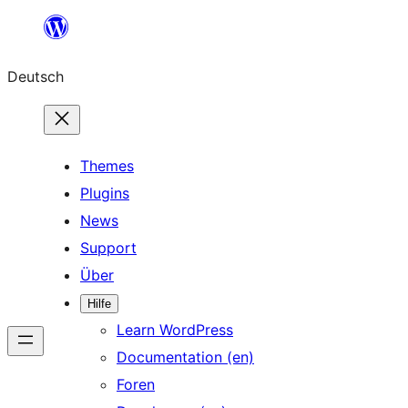
Zum
Inhalt
Deutsch
springen
Themes
Plugins
News
Support
Über
Hilfe
Learn WordPress
Documentation (en)
Foren