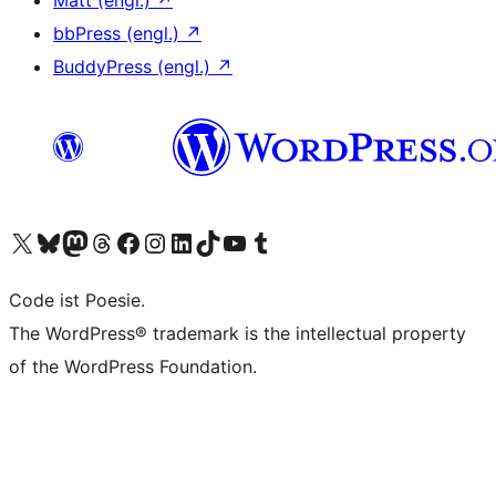
bbPress (engl.)
↗
BuddyPress (engl.)
↗
Unser X-Konto (früher Twitter) besuchen
Unser Bluesky-Konto besuchen
Unser Mastodon-Konto besuchen
Unser Threads-Konto besuchen
Unsere Facebook-Seite besuchen
Unser Instagram-Konto besuchen
Unser LinkedIn-Konto besuchen
Unser TikTok-Konto besuchen
Unseren YouTube-Kanal besuchen
Unser Tumblr-Konto besuchen
Code ist Poesie.
The WordPress® trademark is the intellectual property
of the WordPress Foundation.