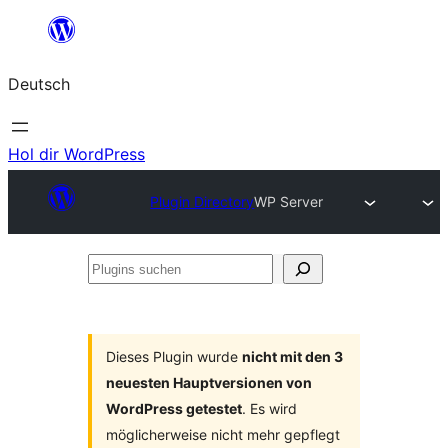
Zum
Inhalt
Deutsch
springen
Hol dir WordPress
Plugin Directory
WP Server
Plugins
suchen
Dieses Plugin wurde
nicht mit den 3
neuesten Hauptversionen von
WordPress getestet
. Es wird
möglicherweise nicht mehr gepflegt