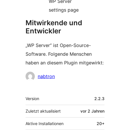
WP Server
settings page
Mitwirkende und
Entwickler
„WP Server“ ist Open-Source-
Software. Folgende Menschen
haben an diesem Plugin mitgewirkt:
Mitwirkende
nabtron
Meta
Version
2.2.3
Zuletzt aktualisiert
vor
2 Jahren
Aktive Installationen
20+