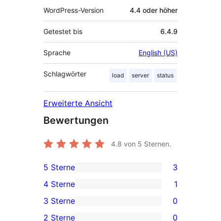
WordPress-Version
4.4 oder höher
Getestet bis
6.4.9
Sprache
English (US)
Schlagwörter
load
server
status
Erweiterte Ansicht
Bewertungen
4.8
von 5 Sternen.
5 Sterne
3
3 5-
4 Sterne
1
Sterne-
1 4-
3 Sterne
0
Rezensionen
Sterne-
0 3-
2 Sterne
0
Rezension