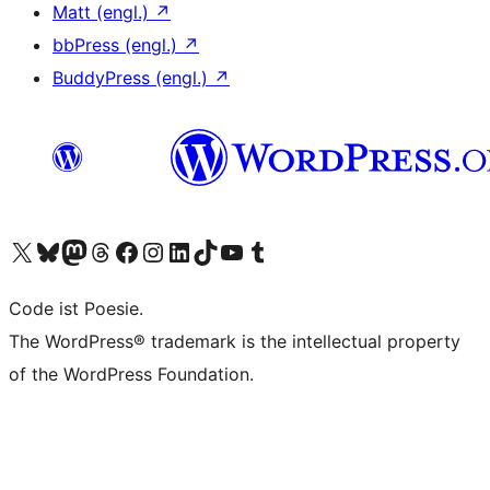
Matt (engl.)
↗
bbPress (engl.)
↗
BuddyPress (engl.)
↗
Unser X-Konto (früher Twitter) besuchen
Unser Bluesky-Konto besuchen
Unser Mastodon-Konto besuchen
Unser Threads-Konto besuchen
Unsere Facebook-Seite besuchen
Unser Instagram-Konto besuchen
Unser LinkedIn-Konto besuchen
Unser TikTok-Konto besuchen
Unseren YouTube-Kanal besuchen
Unser Tumblr-Konto besuchen
Code ist Poesie.
The WordPress® trademark is the intellectual property
of the WordPress Foundation.