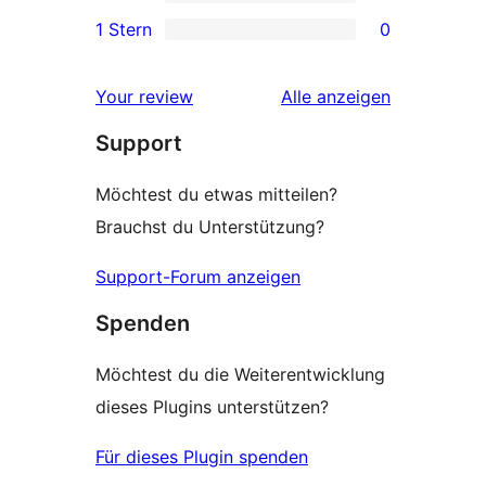
Sterne-
0 2-
1 Stern
0
Rezensionen
Sterne-
0 1-
Rezensionen
Sterne-
Rezensionen
Your review
Alle
anzeigen
Rezensionen
Support
Möchtest du etwas mitteilen?
Brauchst du Unterstützung?
Support-Forum anzeigen
Spenden
Möchtest du die Weiterentwicklung
dieses Plugins unterstützen?
Für dieses Plugin spenden