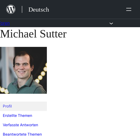
Zum
Deutsch
Inhalt
springen
Foren
Michael Sutter
Zum
Inhalt
springen
Profil
Erstellte Themen
Verfasste Antworten
Beantwortete Themen