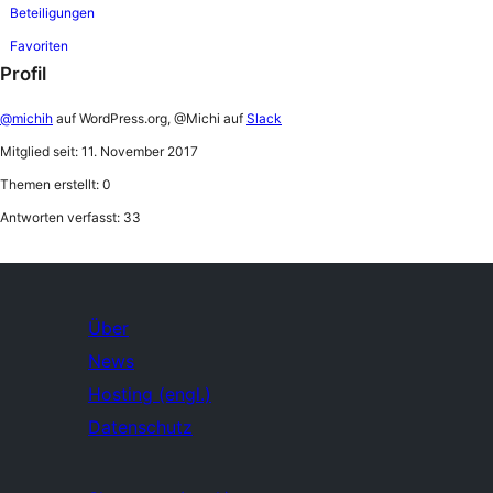
Beteiligungen
Favoriten
Profil
@michih
auf WordPress.org, @Michi auf
Slack
Mitglied seit: 11. November 2017
Themen erstellt: 0
Antworten verfasst: 33
Über
News
Hosting (engl.)
Datenschutz