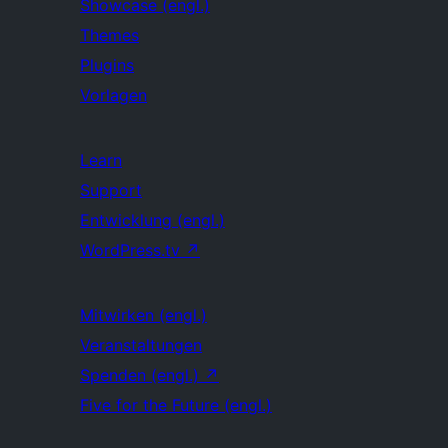
Showcase (engl.)
Themes
Plugins
Vorlagen
Learn
Support
Entwicklung (engl.)
WordPress.tv
↗
Mitwirken (engl.)
Veranstaltungen
Spenden (engl.)
↗
Five for the Future (engl.)