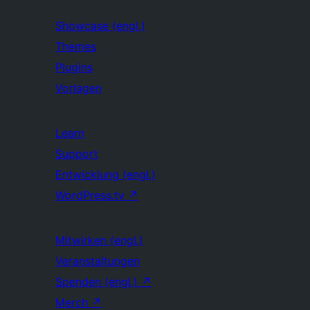
Showcase (engl.)
Themes
Plugins
Vorlagen
Learn
Support
Entwicklung (engl.)
WordPress.tv
↗
Mitwirken (engl.)
Veranstaltungen
Spenden (engl.)
↗
Merch
↗