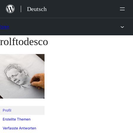
Zum
Deutsch
Inhalt
springen
Foren
rolftodesco
Zum
Inhalt
springen
Profil
Erstellte Themen
Verfasste Antworten