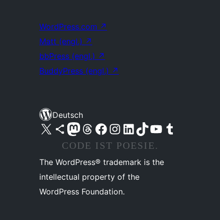
WordPress.com
↗
Matt (engl.)
↗
bbPress (engl.)
↗
BuddyPress (engl.)
↗
Deutsch
Unser X-Konto (früher Twitter) besuchen
Unser Bluesky-Konto besuchen
Unser Mastodon-Konto besuchen
Unser Threads-Konto besuchen
Unsere Facebook-Seite besuchen
Unser Instagram-Konto besuchen
Unser LinkedIn-Konto besuchen
Unser TikTok-Konto besuchen
Unseren YouTube-Kanal besuchen
Unser Tumblr-Konto besuchen
CODE IST POESIE.
The WordPress® trademark is the
intellectual property of the
WordPress Foundation.