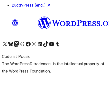
BuddyPress (engl.)
↗
Unser X-Konto (früher Twitter) besuchen
Unser Bluesky-Konto besuchen
Unser Mastodon-Konto besuchen
Unser Threads-Konto besuchen
Unsere Facebook-Seite besuchen
Unser Instagram-Konto besuchen
Unser LinkedIn-Konto besuchen
Unser TikTok-Konto besuchen
Unseren YouTube-Kanal besuchen
Unser Tumblr-Konto besuchen
Code ist Poesie.
The WordPress® trademark is the intellectual property of
the WordPress Foundation.