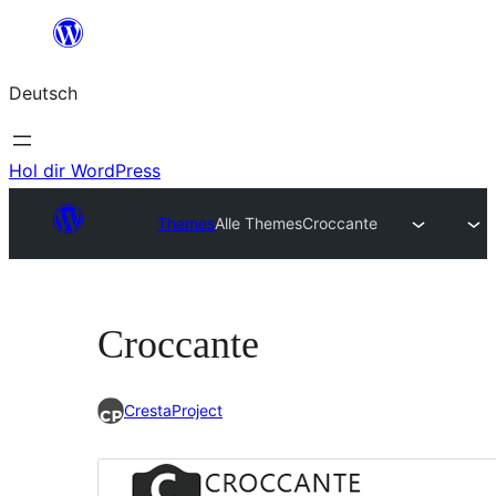
Zum
Inhalt
Deutsch
springen
Hol dir WordPress
Themes
Alle Themes
Croccante
Croccante
CrestaProject