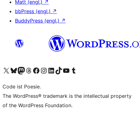
Matt (engl.)
↗
bbPress (engl.)
↗
BuddyPress (engl.)
↗
Unser X-Konto (früher Twitter) besuchen
Unser Bluesky-Konto besuchen
Unser Mastodon-Konto besuchen
Unser Threads-Konto besuchen
Unsere Facebook-Seite besuchen
Unser Instagram-Konto besuchen
Unser LinkedIn-Konto besuchen
Unser TikTok-Konto besuchen
Unseren YouTube-Kanal besuchen
Unser Tumblr-Konto besuchen
Code ist Poesie.
The WordPress® trademark is the intellectual property
of the WordPress Foundation.