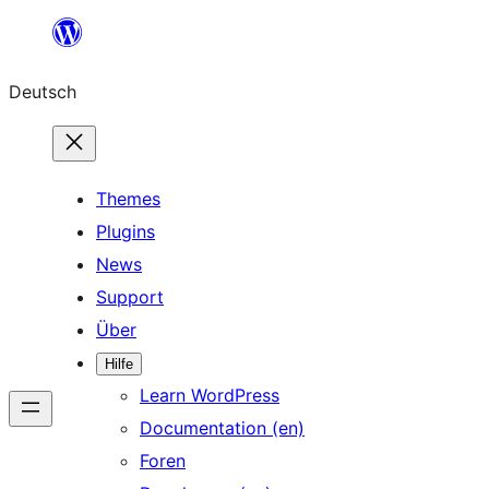
Zum
Inhalt
Deutsch
springen
Themes
Plugins
News
Support
Über
Hilfe
Learn WordPress
Documentation (en)
Foren