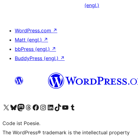
(engl.)
WordPress.com
↗
Matt (engl.)
↗
bbPress (engl.)
↗
BuddyPress (engl.)
↗
Unser X-Konto (früher Twitter) besuchen
Unser Bluesky-Konto besuchen
Unser Mastodon-Konto besuchen
Unser Threads-Konto besuchen
Unsere Facebook-Seite besuchen
Unser Instagram-Konto besuchen
Unser LinkedIn-Konto besuchen
Unser TikTok-Konto besuchen
Unseren YouTube-Kanal besuchen
Unser Tumblr-Konto besuchen
Code ist Poesie.
The WordPress® trademark is the intellectual property