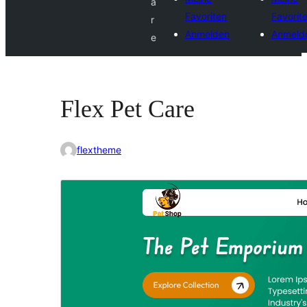
a
Favoriten
Favorit
r
Anmelden
Anmeld
e
Flex Pet Care
flextheme