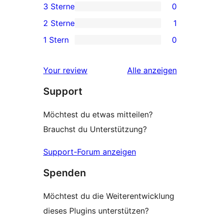
3 Sterne
0
Rezensionen
Sterne-
0 3-
2 Sterne
1
Rezensionen
Sterne-
1 2-
1 Stern
0
Rezensionen
Sterne-
0 1-
Rezension
Sterne-
Rezensionen
Your review
Alle
anzeigen
Rezensionen
Support
Möchtest du etwas mitteilen?
Brauchst du Unterstützung?
Support-Forum anzeigen
Spenden
Möchtest du die Weiterentwicklung
dieses Plugins unterstützen?