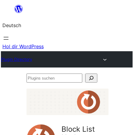
Zum
Inhalt
Deutsch
springen
Hol dir WordPress
Plugin Directory
Plugins
suchen
Block List