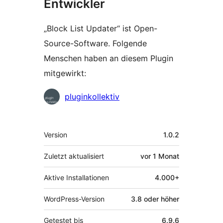
Entwickler
„Block List Updater“ ist Open-
Source-Software. Folgende
Menschen haben an diesem Plugin
mitgewirkt:
Mitwirkende
pluginkollektiv
Meta
Version
1.0.2
Zuletzt aktualisiert
vor
1 Monat
Aktive Installationen
4.000+
WordPress-Version
3.8 oder höher
Getestet bis
6.9.6