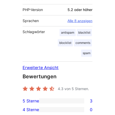
PHP-Version
5.2 oder höher
Sprachen
Alle 8 anzeigen
Schlagwörter
antispam
blacklist
blocklist
comments
spam
Erweiterte Ansicht
Bewertungen
4.3
von 5 Sternen.
5 Sterne
3
3 5-
4 Sterne
0
Sterne-
0 4-