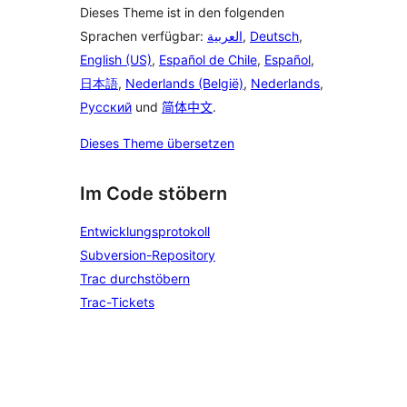
Dieses Theme ist in den folgenden
Sprachen verfügbar:
العربية
,
Deutsch
,
English (US)
,
Español de Chile
,
Español
,
日本語
,
Nederlands (België)
,
Nederlands
,
Русский
und
简体中文
.
Dieses Theme übersetzen
Im Code stöbern
Entwicklungsprotokoll
Subversion-Repository
Trac durchstöbern
Trac-Tickets