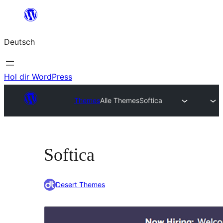
Zum
Inhalt
Deutsch
springen
Hol dir WordPress
Themes
Alle Themes
Softica
Softica
Desert Themes