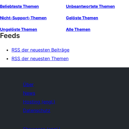
Beliebteste Themen
Unbeantwortete Themen
Nicht-Support-Themen
Gelöste Themen
Ungelöste Themen
Alle Themen
Feeds
RSS der neuesten Beiträge
RSS der neuesten Themen
Über
News
Hosting (engl.)
Datenschutz