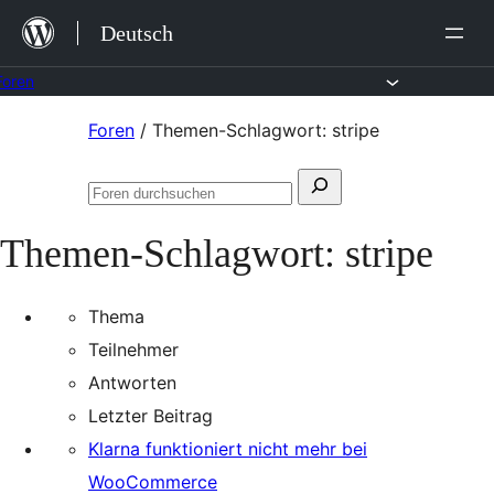
Zum
Deutsch
Inhalt
springen
Foren
Zum
Foren
/
Themen-Schlagwort: stripe
Inhalt
Suchen
springen
Foren
nach:
durchsuchen
Themen-Schlagwort:
stripe
Thema
Teilnehmer
Antworten
Letzter Beitrag
Klarna funktioniert nicht mehr bei
WooCommerce