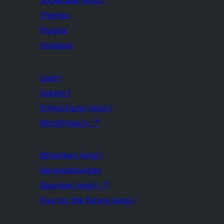
Showcase (engl.)
Themes
Plugins
Vorlagen
Learn
Support
Entwicklung (engl.)
WordPress.tv
↗
Mitwirken (engl.)
Veranstaltungen
Spenden (engl.)
↗
Five for the Future (engl.)